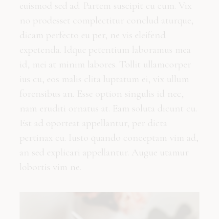
euismod sed ad. Partem suscipit cu cum. Vix
no prodesset complectitur conclud aturque,
dicam perfecto eu per, ne vis eleifend
expetenda. Idque petentium laboramus mea
id, mei at minim labores. Tollit ullamcorper
ius cu, eos malis clita luptatum ei, vix ullum
forensibus an. Esse option singulis id nec,
nam eruditi ornatus at. Eam soluta dicunt cu.
Est ad oporteat appellantur, per dicta
pertinax cu. Iusto quando conceptam vim ad,
an sed explicari appellantur. Augue utamur
lobortis vim ne.