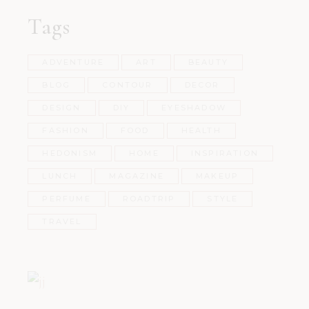
Tags
ADVENTURE
ART
BEAUTY
BLOG
CONTOUR
DECOR
DESIGN
DIY
EYESHADOW
FASHION
FOOD
HEALTH
HEDONISM
HOME
INSPIRATION
LUNCH
MAGAZINE
MAKEUP
PERFUME
ROADTRIP
STYLE
TRAVEL