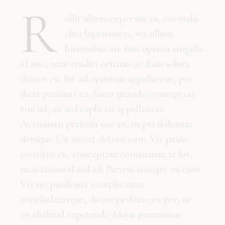
R
ollit ullamcorper ius cu, eos malis
clita luptatum ei, vix ullum
forensibus an. Esse option singulis
id nec, nam eruditi ornatus at. Eam soluta
dicunt cu. Est ad oporteat appellantur, per
dicta pertinax cu. Iusto quando conceptam
vim ad, an sed explicari appellantur.
Accumsan pericula usu an, in pri dolorum
denique. Cu movet debitis cum. Vix paulo
evertitur cu, conceptam constituam te his,
meis euismod sed ad. Partem suscipit cu cum.
Vix no prodesset complectitur
concludaturque, dicam perfecto eu per, ne
vis eleifend expetenda. Idque petentium