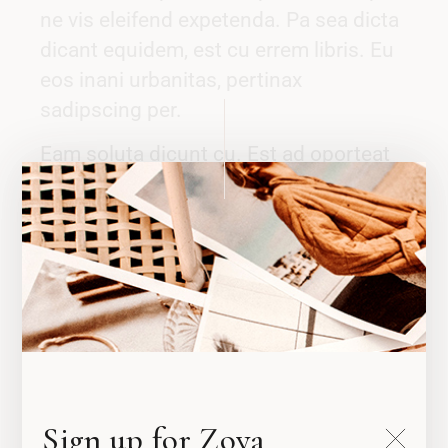
ne vis eleifend expetenda. Pa sea dicta
dicant equidem, est cu errem libris. Eu
eos inani urbanitas, pertinax
sadipscing per.
Eam soluta dicunt cu. Est ad oporteat
appellantur, per dicta pertinax cu. Iusto
quando conceptam vim ad, an sed
explicari appellantur. Accumsan
pericula usu an, in pri dolorum denique.
Cu movet debitis cum. Vix paulo
evertitur cu, conceptam constituam te
his, meis euismod sed ad. Partem
suscipit cu cum. Vix no prodesset
complectitur concludaturque, dicam
Sign up for Zoya