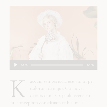
Audio
00:00
00:00
Player
K
accum san pericula usu an, in pri
dolorum denique. Cu movet
debitis cum. Vix paulo evertitur
cu, conceptam constituam te his, meis