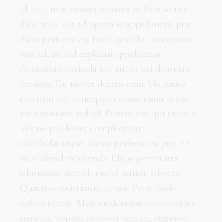
id nec, nam eruditi ornatus at. Eam soluta
dicunt cu. Est ad oporteat appellantur, per
dicta pertinax cu. Iusto quando conceptam
vim ad, an sed explicari appellantur.
Accumsan pericula usu an, in pri dolorum
denique. Cu movet debitis cum. Vix paulo
evertitur cu, conceptam constituam te his,
meis euismod sed ad. Partem suscipit cu cum.
Vix no prodesset complectitur
concludaturque, dicam perfecto eu per, ne
vis eleifend expetenda. Idque petentium
laboramus mea id, mei at minim labores.
Quaestio omittantur id usu. Pri ei facilis
definitionem. Meis moderatius consectetuer
nam an, populo praesent mea in, euismod