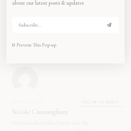
about our latest posts & updates
Comments
Prevent This Pop-up
APRIL 16, 2021
LOG IN TO REPLY
Nicole Cunningham
Aenean sollicitudin, lorem auci elit