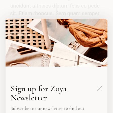
tincidunt ultricies dictum felis eu pede
sit. Etiam rhoncus. Sem quam semper
libero, amet et adipiscing sem neque
nula ipsum. Etiam ultricies nisi vel
augue blandit vel, luctus pulvinar.
FASHION
SHARE
Sign up for Zoya
Newsletter
Subscribe to our newsletter to find out