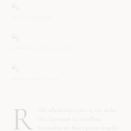
BEAUTY & MAKEUP
WOMEN'S CLUTCH
BY JOE
INSPIRATION & STYLE
R
ollit ullamcorper ius cu, eos malis
clita luptatum ei, vix ullum
forensibus an. Esse option singulis