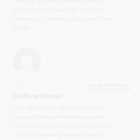
consequat ipsutissem niuis sed odio sit
amet vulputate cursus nibh a sit amet
ullamcorper. Curabitur ultricies nisi. Nam
eget dui.
APRIL 16, 2021
LOG IN TO REPLY
Madison Burton
Cum sociis Theme natoque penatibus et
magnis dis parturient montes, nascetur
ridiculus mus. Aenean sollicitudin, lorem
auci elit consequat ipsutissem niuis sed