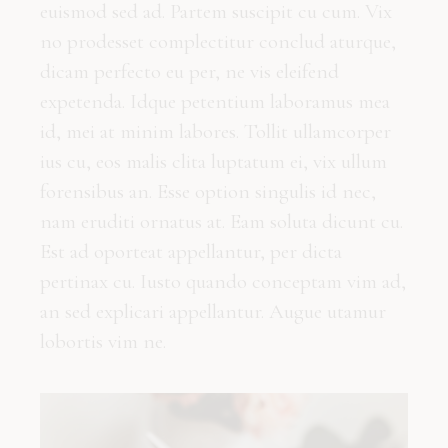
euismod sed ad. Partem suscipit cu cum. Vix
no prodesset complectitur conclud aturque,
dicam perfecto eu per, ne vis eleifend
expetenda. Idque petentium laboramus mea
id, mei at minim labores. Tollit ullamcorper
ius cu, eos malis clita luptatum ei, vix ullum
forensibus an. Esse option singulis id nec,
nam eruditi ornatus at. Eam soluta dicunt cu.
Est ad oporteat appellantur, per dicta
pertinax cu. Iusto quando conceptam vim ad,
an sed explicari appellantur. Augue utamur
lobortis vim ne.