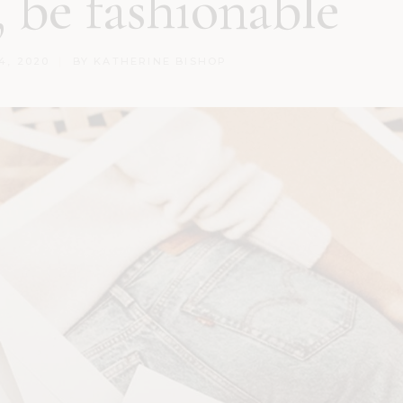
, be fashionable
4, 2020
BY
KATHERINE BISHOP