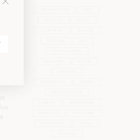
ADVENTURE
ART
BEAUTY
BLOG
CONTOUR
DECOR
DESIGN
DIY
EYESHADOW
FASHION
FOOD
HEALTH
HEDONISM
HOME
INSPIRATION
et
LUNCH
MAGAZINE
lus
MAKEUP
PERFUME
a
ROADTRIP
STYLE
TRAVEL