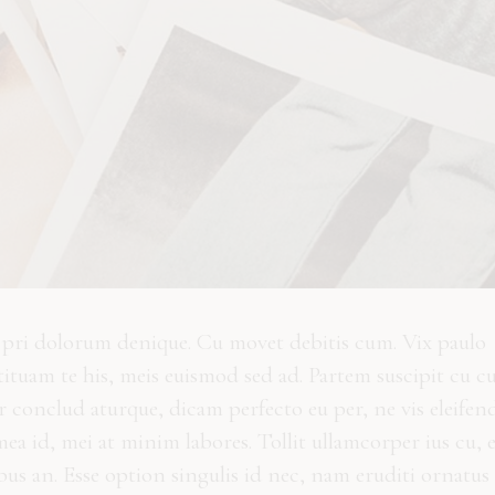
n pri dolorum denique. Cu movet debitis cum. Vix paulo
ituam te his, meis euismod sed ad. Partem suscipit cu c
 conclud aturque, dicam perfecto eu per, ne vis eleifen
a id, mei at minim labores. Tollit ullamcorper ius cu, 
ibus an. Esse option singulis id nec, nam eruditi ornatus 