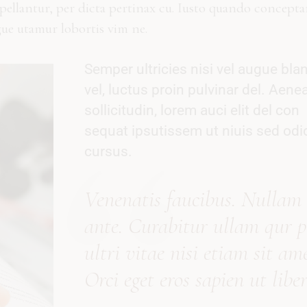
ppellantur, per dicta pertinax cu. Iusto quando concept
gue utamur lobortis vim ne.
Semper ultricies nisi vel augue blan
vel, luctus proin pulvinar del. Aene
sollicitudin, lorem auci elit del con
sequat ipsutissem ut niuis sed odi
cursus.
Vene
natis
faucibus. Nullam
ante. Curabitur
ullam qur p
ultri vitae nisi etiam sit ame
Orci eget eros sapien ut libe