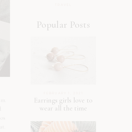
TRAVEL
Popular Posts
FEBRUARY 1, 2021
Earrings girls love to
um.
wear all the time
d
eos
at.