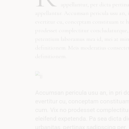
appellantur, per dicta pertin
appellantur. Accumsan pericula usu an, 
evertitur cu, conceptam constituam te h
prodesset complectitur concludaturque, 
petentium laboramus mea id, mei at minim
definitionem. Meis moderatius consecte
definitionem.
Accumsan pericula usu an, in pri d
evertitur cu, conceptam constituam
cum. Vix no prodesset complectitur
eleifend expetenda. Pa sea dicta di
urbanitas, pertinax sadipscing per.