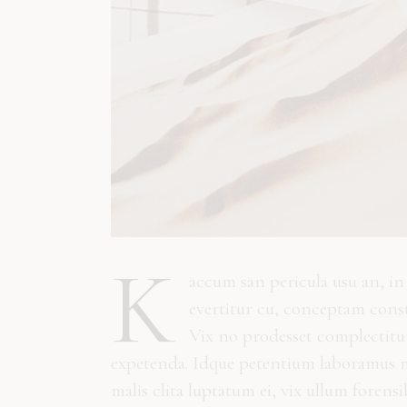
K
accum san pericula usu an, i
evertitur cu, conceptam const
Vix no prodesset complectitur
expetenda. Idque petentium laboramus me
malis clita luptatum ei, vix ullum forens