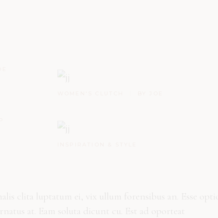
OE
WOMEN'S CLUTCH
BY JOE
P
INSPIRATION & STYLE
malis clita luptatum ei, vix ullum forensibus an. Esse opt
ornatus at. Eam soluta dicunt cu. Est ad oporteat