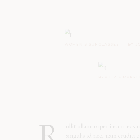
WOMEN'S SUNGLASSES
BY J
BEAUTY & MAKEU
R
ollit ullamcorper ius cu, eos 
singulis id nec, nam eruditi 