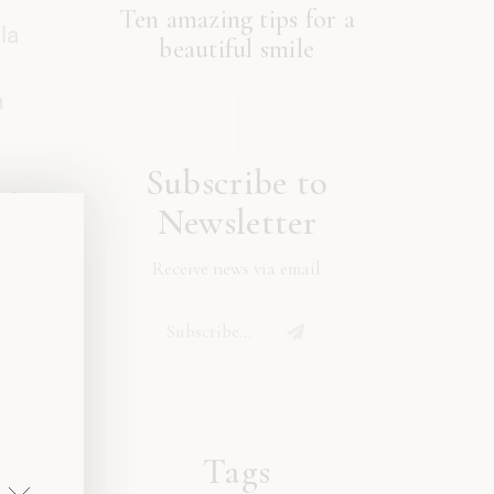
Ten amazing tips for a
la
beautiful smile
h
Subscribe to
sit
Newsletter
tae
Receive news via email
met.
ien
ur
Tags
e