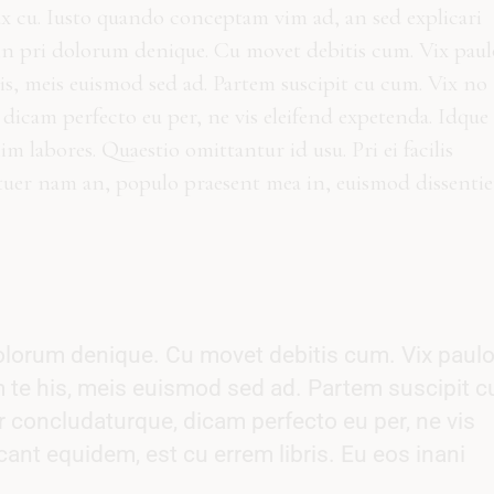
ax cu. Iusto quando conceptam vim ad, an sed explicari
in pri dolorum denique. Cu movet debitis cum. Vix paul
is, meis euismod sed ad. Partem suscipit cu cum. Vix no
dicam perfecto eu per, ne vis eleifend expetenda. Idque
 labores. Quaestio omittantur id usu. Pri ei facilis
tuer nam an, populo praesent mea in, euismod dissentie
olorum denique. Cu movet debitis cum. Vix paul
 te his, meis euismod sed ad. Partem suscipit c
 concludaturque, dicam perfecto eu per, ne vis
cant equidem, est cu errem libris. Eu eos inani