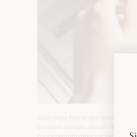
Cum socis theme sed natoque ut pen
tincidunt ultricies dictum felis eu 
S
condimentum rhoncus, sem quam se