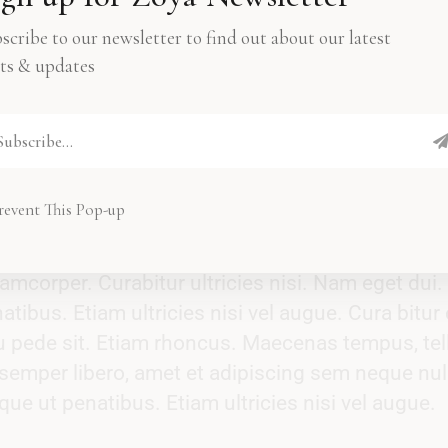
augue blandit vel, luctus pulvinar.
scribe to our newsletter to find out about our latest
ts & updates
revent This Pop-up
t consequat ipsutissem niuis sed odio sit amet
amcorper. Curabitur ultricies nisi. Nam eget dui.
bus. Etiam ultricies nisi vel augue. Cura bitur 
eu pede sit. Etiam rhoncus. Maecenas tempus, tel
mper libero, amet et adipiscing sem neque nul
 ut penatibus. Etiam ultricies nisi vel augue.