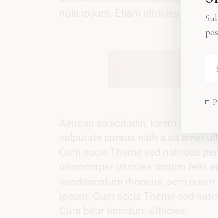
nula ipsum. Etiam ultricies nisi vel 
Sub
pos
P
Aenean sollicitudin, lorem auci eli
vulputate cursus nibh a sit amet ull
Cum socis Theme sed natoque penati
ullamcorper ultricies dictum felis 
condimentum rhoncus, sem quam se
ipsum. Cum socis Theme sed natoque
Cura bitur tincidunt ultricies.