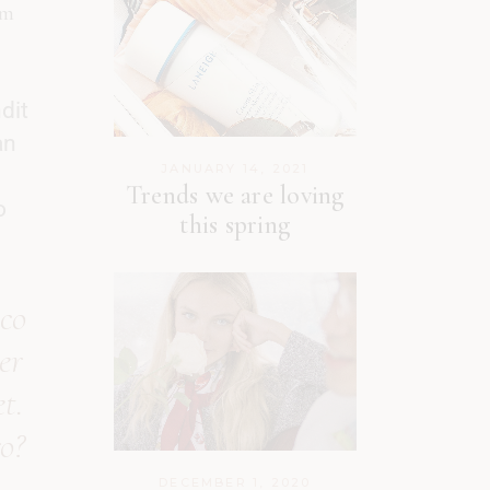
am
dit
an
JANUARY 14, 2021
Trends we are loving
o
this spring
 co
er
t.
ro?
DECEMBER 1, 2020